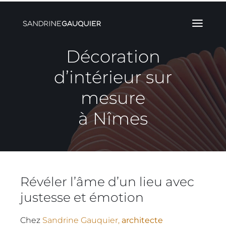
Skip
to
content
Décoration
d’intérieur sur
mesure
à Nîmes
Révéler l’âme d’un lieu avec
justesse et émotion
Chez
Sandrine Gauquier,
architecte