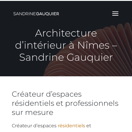
Skip
to
content
Architecture
d’intérieur à Nîmes –
Sandrine Gauquier
Créateur d’espaces
résidentiels et professionnels
sur mesure
Créateur d’espaces
résidentiels
et